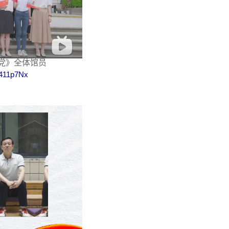
给党》全体馆员
tL411p7Nx