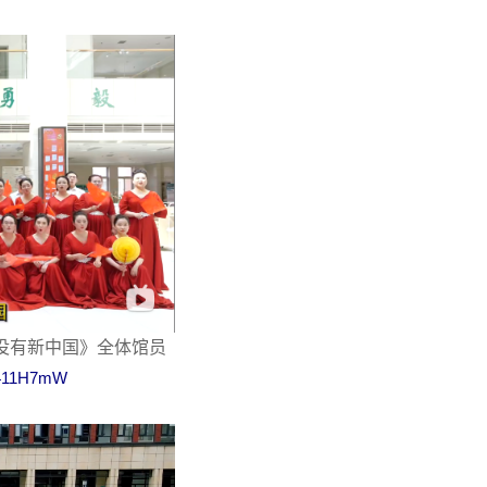
没有新中国》全体馆员
1v411H7mW