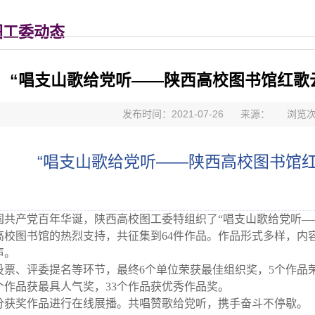
图工委动态
“唱支山歌给党听——陕西高校图书馆红歌
发布时间：2021-07-26
来源：
浏览
“唱支山歌给党听——陕西高校图书馆
国共产党百年华诞，陕西高校图工委特组织了“唱支山歌给党听—
高校图书馆的热烈支持，共征集到64件作品。作品形式多样，内
声。
投票、评委提名等环节，最终6个单位荣获最佳组织奖，5个作品
个作品获最具人气奖，33个作品获优秀作品奖。
分获奖作品进行在线展播。共唱赞歌给党听，携手奋斗不停歇。