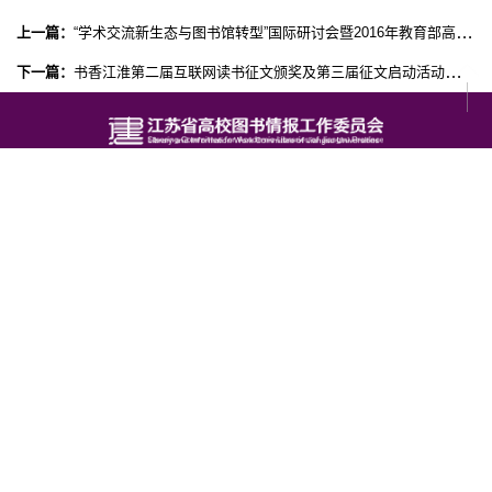
上一篇：
“学术交流新生态与图书馆转型”国际研讨会暨2016年教育部高等学校图书情报工作指导委员会文献资源建设工作组年会会议通知
下一篇：
书香江淮第二届互联网读书征文颁奖及第三届征文启动活动在安徽大学文典阁成功举办
Copyright © 2021 江苏省高校图书情报工作委员会
技术支持：
西安博达
访问量：
0001232312
友情链接
江苏省教育厅
教育部高校图书馆情报工作指导委员会
中国图书馆学会
江苏省图书馆学会
中国高等教育文献保障系统CALIS