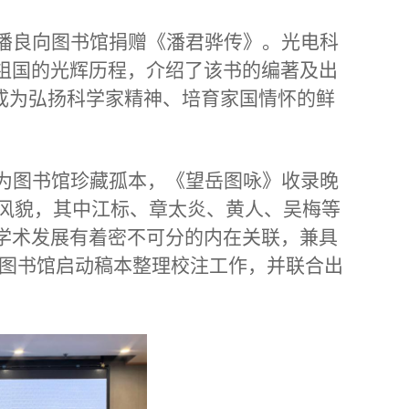
潘良向图书馆捐赠《潘君骅传》。光电科
祖国的光辉历程，介绍了该书的编著及出
成为弘扬科学家精神、培育家国情怀的鲜
为图书馆珍藏孤本，《望岳图咏》收录晚
风貌，其中江标、章太炎、黄人、吴梅等
学术发展有着密不可分的内在关联，兼具
图书馆启动稿本整理校注工作，并联合出