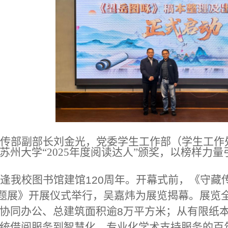
传部副部长刘金光，党委学生工作部（学生工作
苏州大学“
2025
年度阅读达人”颁奖，以榜样力量
逢我校图书馆建馆
周年。开幕式前，《守藏
120
题展》开展仪式举行，吴嘉炜为展览揭幕。展览
协同办公、总建筑面积逾
万平方米；从有限纸
8
统借阅服务到智慧化、专业化学术支持服务的百