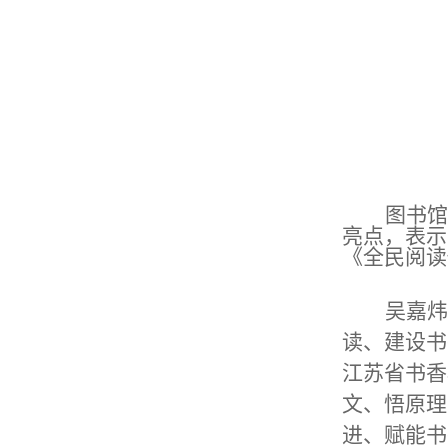
图书馆
亮点，表示
《全民阅读
吴嘉炜
读、建设书
江苏省书香
文、悟原理
进、赋能书