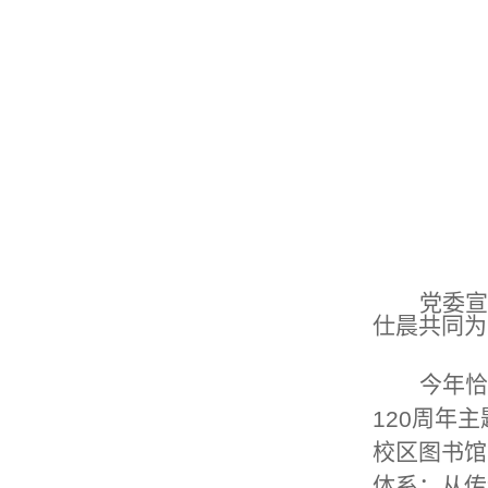
党委宣
仕晨共同为
今年恰
周年主
120
校区图书馆
体系；从传