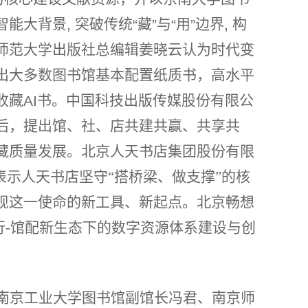
智能大背景
突破传统
藏
与
用
边界
构
,
“
”
“
”
,
师范大学出版社总编辑姜晓云认为时代变
出大多数图书馆基本配置纸质书，高水平
收藏
书。中国科技出版传媒股份有限公
AI
后，提出馆、社、店共建共赢、共享共
藏质量发展。北京人天书店集团股份有限
表示人天书店坚守“搭桥梁、做支撑”的核
现这一使命的新工具、新起点。北京畅想
行
-
馆配新生态下的数字资源体系建设与创
南京工业大学图书馆副馆长冯君、南京师