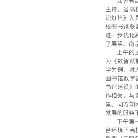
江苏省
主持。省高
识灯塔》为
校图书馆联
进一步优化
了展望。南
上午的
为《数智赋
学为例，对
图书馆数字
书馆建设》
作相关、与
景。同方知
发展的服务
下午第
台环境下高