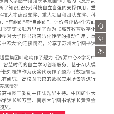
。东南大学图书馆馆长李爱国作了题为《支撑高
析了知识服务对科技自立自强的支撑作用，重
科技人才建设支撑、重大项目和团队支撑、科
“有组织”与“自组织”、评价与评估
4
个方面
图书馆馆长钱万里作了题为《高等教育数字化
转型对大学图书馆智慧化转型的推动作用，重
云中苏大”的连接情况，分享了苏州大学图书馆
超星集团叶艳鸣作了题为《资源中心
&
学习中
、智慧时代的自主学习创新服务、基于
AI
大模
所长刘桂锋作为获奖代表作了题为《数据管理
已有研究、高校图书馆的数据应用场景等进行
实施情况。
省高校图工委副主任陆光华主持。中国矿业大
书馆馆长钱万里、南京大学图书馆馆长黄贤金
颁奖。